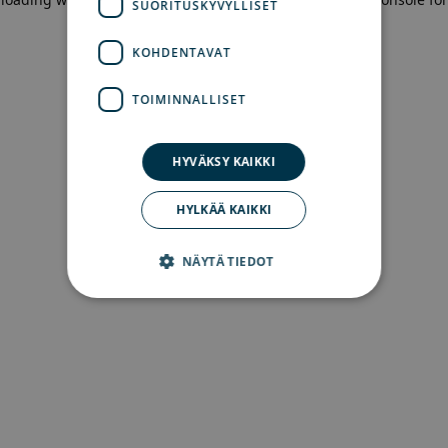
SUORITUSKYVYLLISET
more information)
.
KOHDENTAVAT
TOIMINNALLISET
HYVÄKSY KAIKKI
HYLKÄÄ KAIKKI
NÄYTÄ TIEDOT
Ehdottomasti välttämättömät
Suorituskyvylliset
Kohdentavat
Toiminnalliset
Ehdottomasti välttämättömät evästeet
mahdollistavat verkkosivuston perustoiminnot,