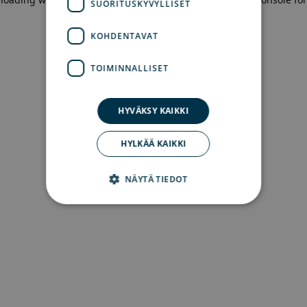
SUORITUSKYVYLLISET
more information)
.
KOHDENTAVAT
TOIMINNALLISET
HYVÄKSY KAIKKI
HYLKÄÄ KAIKKI
NÄYTÄ TIEDOT
Ehdottomasti välttämättömät
Suorituskyvylliset
Kohdentavat
Toiminnalliset
Ehdottomasti välttämättömät evästeet
mahdollistavat verkkosivuston perustoiminnot,