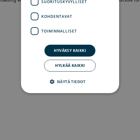
SUORITUSKYVYLLISET
more information)
.
KOHDENTAVAT
TOIMINNALLISET
HYVÄKSY KAIKKI
HYLKÄÄ KAIKKI
NÄYTÄ TIEDOT
Ehdottomasti välttämättömät
Suorituskyvylliset
Kohdentavat
Toiminnalliset
Ehdottomasti välttämättömät evästeet
mahdollistavat verkkosivuston perustoiminnot,