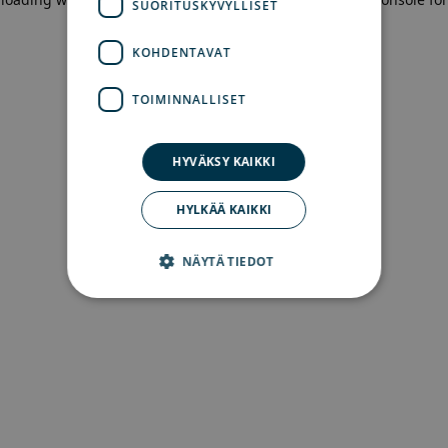
SUORITUSKYVYLLISET
more information)
.
KOHDENTAVAT
TOIMINNALLISET
HYVÄKSY KAIKKI
HYLKÄÄ KAIKKI
NÄYTÄ TIEDOT
Ehdottomasti välttämättömät
Suorituskyvylliset
Kohdentavat
Toiminnalliset
Ehdottomasti välttämättömät evästeet
mahdollistavat verkkosivuston perustoiminnot,