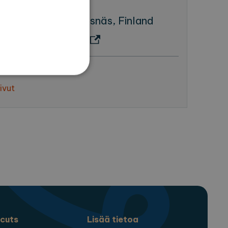
yväg 10, 25930 Kasnäs, Finland
teeseen (Google Maps)
938661
ivut
set
 ja tilinhallinnan. Sivustoa
ttä vierailijaevästeiden
ämätöntä, että Cookie-
cuts
Lisää tietoa