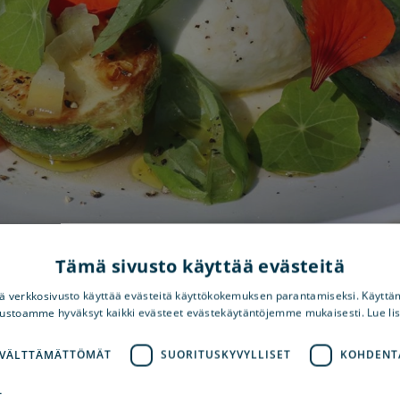
Tämä sivusto käyttää evästeitä
 verkkosivusto käyttää evästeitä käyttökokemuksen parantamiseksi. Käyttä
vustoamme hyväksyt kaikki evästeet evästekäytäntöjemme mukaisesti. Lue li
 VÄLTTÄMÄTTÖMÄT
SUORITUSKYVYLLISET
KOHDENT
Osoi
ieni kesäkahvila ja
T