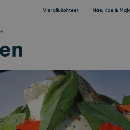
Vierailukohteet
Näe, Koe & Majo
en
den