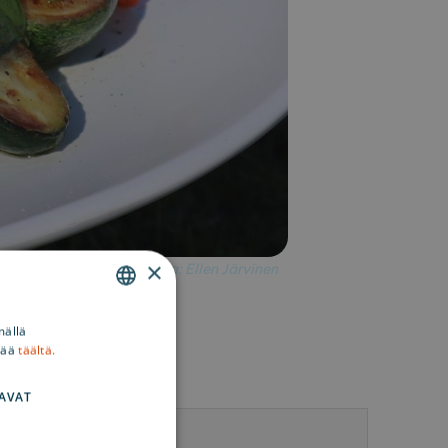
×
Kuva: Ellen Järvinen
ENGLISH
mällä
sää
täältä.
SWEDISH
FINNISH
AVAT
tetiedot