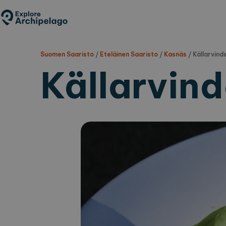
Hyppää
pääsisältöön
Suomen Saaristo
/
Eteläinen Saaristo
/
Kasnäs
/
Källarvind
Källarvin