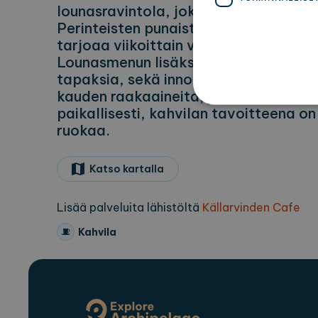
lounasravintola, joka sijaitsee idylli
Perinteisten punaisten mökkien keskel
tarjoaa viikoittain vaihtuvan lounasm
Lounasmenun lisäksi kahvila tarjoilee
tapaksia, sekä innovatiivisen viinilis
kauden raakaaineita, jotka on hanki
paikallisesti, kahvilan tavoitteena on
ruokaa.
Eh
Ehdottomasti välttämättömät
Katso kartalla
ei voida käyttää oikein ilm
Pa
Nimi
Ve
Lisää palveluita lähistöltä
Källarvinden Cafe
CookieScriptConsent
Co
Kahvila
ex
locale
ex
region
ex