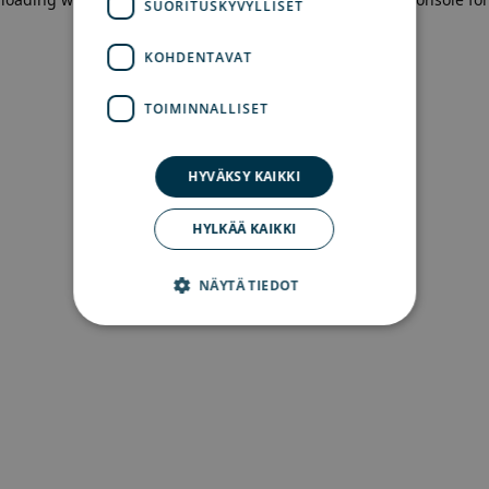
SUORITUSKYVYLLISET
more information)
.
KOHDENTAVAT
TOIMINNALLISET
HYVÄKSY KAIKKI
HYLKÄÄ KAIKKI
NÄYTÄ TIEDOT
Ehdottomasti välttämättömät
Suorituskyvylliset
Kohdentavat
Toiminnalliset
Ehdottomasti välttämättömät evästeet
mahdollistavat verkkosivuston perustoiminnot,