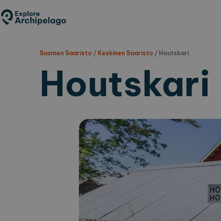
Hyppää
pääsisältöön
Suomen Saaristo
/
Keskinen Saaristo
/
Houtskari
Houtskari