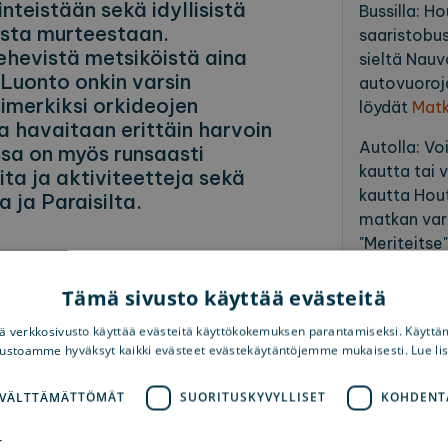
nteistään sekä idyllisistä
Bussilla
: Ho
esta murteestaan.
saaristobuss
ehevistä metsiköistä aina
sieltä Nauv
. Luonto onkin varsin
autovuoroja
imerkiksi orkideojen
löydät
Mat
 havaitaan erittäin harvoin
Autolla
: Vo
sa on myös runsaasti
kautta tai 
ita ja aktiviteetteja sekä
kautta Hout
 ja Paraisilta.
matkan varr
"Meriteitse
saarilla
Pyörällä
: H
Tämä sivusto käyttää evästeitä
rengastietä 
 verkkosivusto käyttää evästeitä käyttökokemuksen parantamiseksi. Käyttä
Meriteitse
:
vustoamme hyväksyt kaikki evästeet evästekäytäntöjemme mukaisesti. Lue li
kyytiin
Galt
suoraan
Kit
 VÄLTTÄMÄTTÖMÄT
SUORITUSKYVYLLISET
KOHDENT
Iniöstä, hy
Houtskarin
T