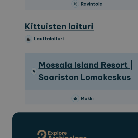
Ravintola
Palvel
Nimi
Verkk
_ga
Googl
Kittuisten laituri
.expl
Lauttalaituri
_ga_2VE62Q7WT9
.expl
Mossala Island Resort |
Saariston Lomakeskus
Mökki
Leirintäalue
Ravintola
Vierasvenesatama