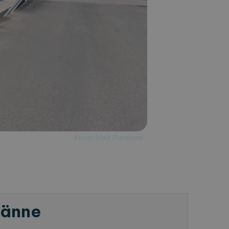
Kuva: Visit Parainen
tänne