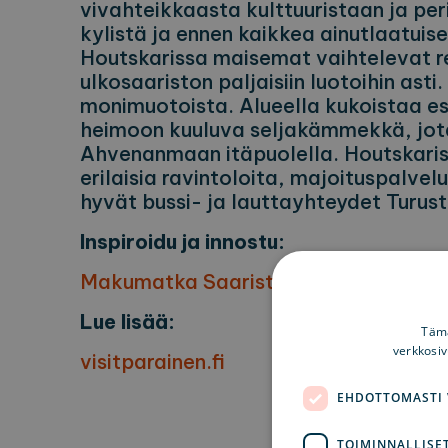
vivahteikkaasta kulttuuristaan ja peri
kylistä ja ennen kaikkea ainutlaatuis
Houtskarissa maisemat vaihtelevat r
ulkosaariston paljaisiin luotoihin asti
monimuotoista. Alueella kukoistaa es
heimoon kuuluva seljakämmekkä, jota
Ahvenanmaan itäpuolella. Houtskaris
erilaisia ravintoloita, majoituspalvelu
hyvät bussi- ja lauttayhteydet Turusta
Inspiroidu ja innostu:
Makumatka Saariston rengastien pää
Lue lisää:
Tämä
verkkosi
visitparainen.fi
EHDOTTOMASTI
TOIMINNALLISE