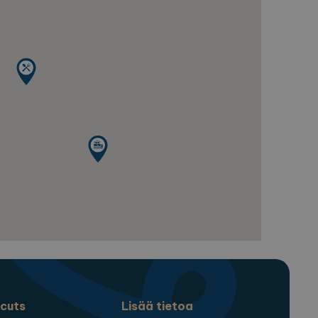
yticsiin - mikä on
yyn analytiikkapalveluun.
ksilöimällä satunnaisesti
uhunkin sivuston
to- ja kampanjatietojen
rve session state.
cuts
Lisää tietoa