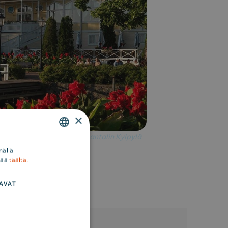
×
Kuva: Naantalin Kylpylä
ENGLISH
mällä
sää
täältä.
SWEDISH
FINNISH
AVAT
tetiedot