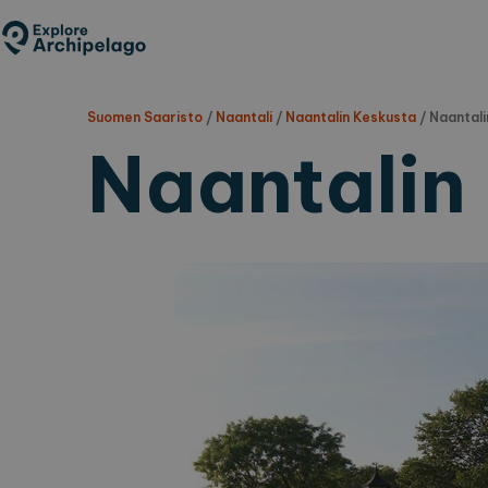
Hyppää
pääsisältöön
Suomen Saaristo
/
Naantali
/
Naantalin Keskusta
/
Naantali
Naantalin