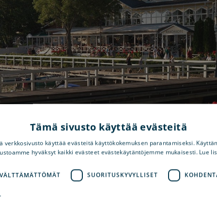
Tämä sivusto käyttää evästeitä
 verkkosivusto käyttää evästeitä käyttökokemuksen parantamiseksi. Käyttä
vustoamme hyväksyt kaikki evästeet evästekäytäntöjemme mukaisesti. Lue li
 VÄLTTÄMÄTTÖMÄT
SUORITUSKYVYLLISET
KOHDENT
T
Osoi
Naantalin Kaivohuone on