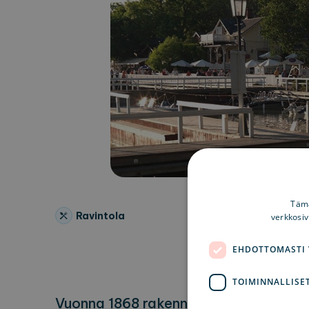
Tämä
Ravintola
verkkosi
EHDOTTOMASTI
TOIMINNALLISE
Vuonna 1868 rakennettu nostalginen 