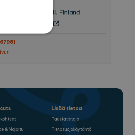
u 4, 21100 Naantali, Finland
teeseen (Google Maps)
567981
set
ivut
 ja tilinhallinnan. Sivustoa
ttä vierailijaevästeiden
ämätöntä, että Cookie-
cuts
Lisää tietoa
lukohteet
Taustatietoja
oe & Majoitu
Tietosuojakäytäntö