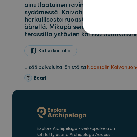
ainutlaatuinen ravintola ja baari Na
sydämessä. Kaivohuoneella voit nautt
herkullisesta ruoasta ja virkistävist
äärellä. Mikäpä sen mukavampaa, kuin
terassilla ystävien kanssa aurinkoisin
Eh
Katso kartalla
Ehdottomasti välttämättömät
ei voida käyttää oikein ilm
Lisää palveluita lähistöltä
Naantalin Kaivohuon
Pa
Nimi
Ve
Baari
CookieScriptConsent
Co
ex
locale
ex
region
ex
Explore Archipelago -verkkopalvelu on
kehitetty osana Archipelago Access -
Palvel