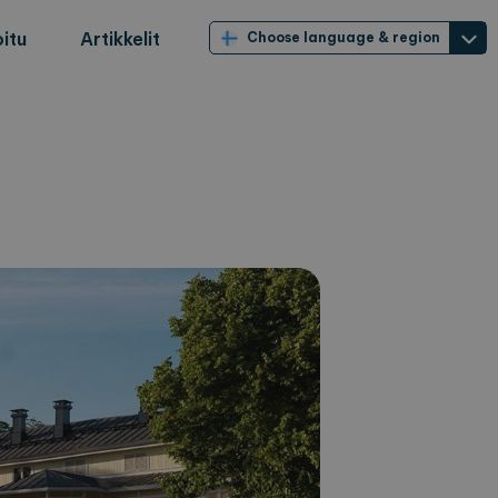
itu
Artikkelit
Choose language & region