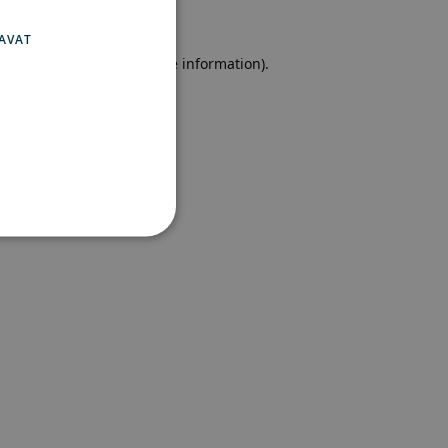
SWEDISH
FINNISH
AVAT
e browser console for more information)
.
set
 ja tilinhallinnan. Sivustoa
ttä vierailijaevästeiden
ämätöntä, että Cookie-