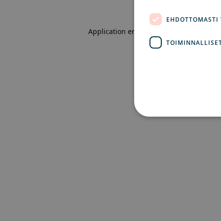
EHDOTTOMASTI
Application error: a client-side excepti
TOIMINNALLISE
Eh
Ehdottomasti välttämättömät
ei voida käyttää oikein ilm
Pa
Nimi
Ve
CookieScriptConsent
Co
ex