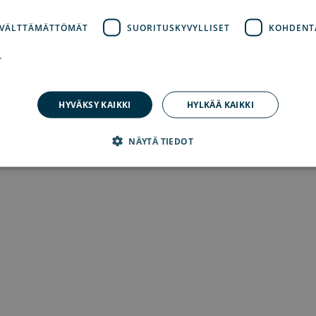
 VÄLTTÄMÄTTÖMÄT
SUORITUSKYVYLLISET
KOHDENT
on has occurred
while loading
www.explorearchipelago.com
(see th
T
HYVÄKSY KAIKKI
HYLKÄÄ KAIKKI
NÄYTÄ TIEDOT
dottomasti välttämättömät
Suorituskyvylliset
Kohdentavat
Toiminnalli
 evästeet mahdollistavat verkkosivuston perustoiminnot, kuten käyttäjän kirjautumisen
an ehdottoman välttämättömiä evästeitä.
lveluntarjoaja /
Päättymisaika
Kuvaus
rkkotunnus
1 kuukausi
Cookie-Script.com-palvelu käyttää tätä eväste
okieScript
suostumusasetusten muistamiseen. On vältt
plorearchipelago.com
Script.com-evästebanneri toimii oikein.