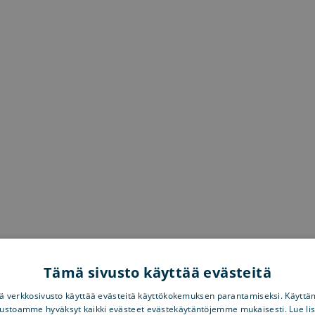
Tämä sivusto käyttää evästeitä
 verkkosivusto käyttää evästeitä käyttökokemuksen parantamiseksi. Käyttä
vustoamme hyväksyt kaikki evästeet evästekäytäntöjemme mukaisesti. Lue li