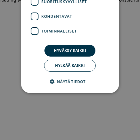
SUORITUSKYVYLLISET
more information)
.
KOHDENTAVAT
TOIMINNALLISET
HYVÄKSY KAIKKI
HYLKÄÄ KAIKKI
NÄYTÄ TIEDOT
Ehdottomasti välttämättömät
Suorituskyvylliset
Kohdentavat
Toiminnalliset
Ehdottomasti välttämättömät evästeet
mahdollistavat verkkosivuston perustoiminnot,