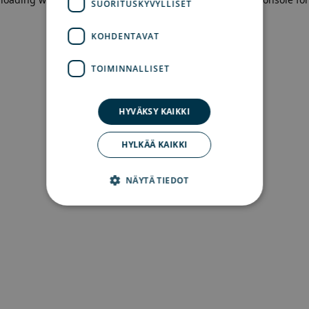
SUORITUSKYVYLLISET
more information)
.
KOHDENTAVAT
TOIMINNALLISET
HYVÄKSY KAIKKI
HYLKÄÄ KAIKKI
NÄYTÄ TIEDOT
Ehdottomasti välttämättömät
Suorituskyvylliset
Kohdentavat
Toiminnalliset
Ehdottomasti välttämättömät evästeet
mahdollistavat verkkosivuston perustoiminnot,