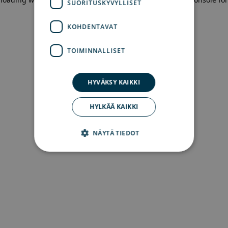
SUORITUSKYVYLLISET
more information)
.
KOHDENTAVAT
TOIMINNALLISET
HYVÄKSY KAIKKI
HYLKÄÄ KAIKKI
NÄYTÄ TIEDOT
Ehdottomasti välttämättömät
Suorituskyvylliset
Kohdentavat
Toiminnalliset
Ehdottomasti välttämättömät evästeet
mahdollistavat verkkosivuston perustoiminnot,