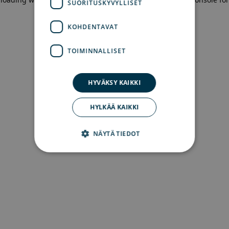
SUORITUSKYVYLLISET
more information)
.
KOHDENTAVAT
TOIMINNALLISET
HYVÄKSY KAIKKI
HYLKÄÄ KAIKKI
NÄYTÄ TIEDOT
Ehdottomasti välttämättömät
Suorituskyvylliset
Kohdentavat
Toiminnalliset
Ehdottomasti välttämättömät evästeet
mahdollistavat verkkosivuston perustoiminnot,