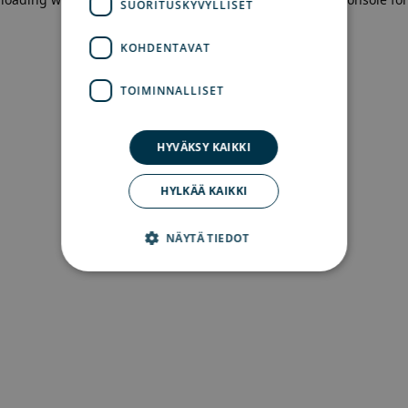
SUORITUSKYVYLLISET
more information)
.
KOHDENTAVAT
TOIMINNALLISET
HYVÄKSY KAIKKI
HYLKÄÄ KAIKKI
NÄYTÄ TIEDOT
Ehdottomasti välttämättömät
Suorituskyvylliset
Kohdentavat
Toiminnalliset
Ehdottomasti välttämättömät evästeet
mahdollistavat verkkosivuston perustoiminnot,