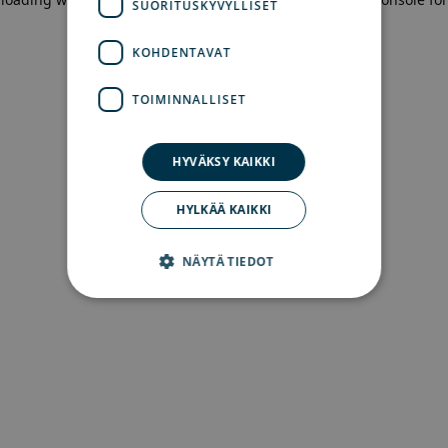
SUORITUSKYVYLLISET
more information)
.
KOHDENTAVAT
TOIMINNALLISET
HYVÄKSY KAIKKI
HYLKÄÄ KAIKKI
NÄYTÄ TIEDOT
Ehdottomasti välttämättömät
Suorituskyvylliset
Kohdentavat
Toiminnalliset
Ehdottomasti välttämättömät evästeet
mahdollistavat verkkosivuston perustoiminnot,