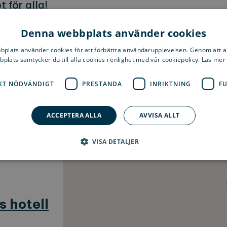
 för alla!
Denna webbplats använder cookies
plats använder cookies för att förbättra användarupplevelsen. Genom att 
plats samtycker du till alla cookies i enlighet med vår cookiepolicy. Läs mer
KT NÖDVÄNDIGT
PRESTANDA
INRIKTNING
F
ACCEPTERA ALLA
AVVISA ALLT
VISA DETALJER
Strikt nödvändigt
Prestanda
Inriktning
Funktioner
 hotell
llåter kärnwebbplatsfunktioner som användarinloggning och kontohantering. Webbplat
ndiga cookies.
verantör / Domän
Utgång
Beskrivning