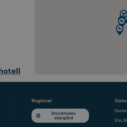
1
Denna cookie används av Cookie-Script.com-tjänst
okieScript
månad
preferenserna för besökarens cookie. Det är nödvän
plorearchipelago.com
cookiebanner fungerar korrekt.
plorearchipelago.com
Session
Spara valt språk
plorearchipelago.com
Session
Spara vald region
antör / Domän
Utgång
Beskrivning
1 år 1
Detta cookie-namn är associerat med Google Universal A
e LLC
månad
viktig uppdatering av Googles mer vanliga analystjäns
orearchipelago.com
för att särskilja unika användare genom att tilldela et
hotell
nummer som klientidentifierare. Den ingår i varje sidf
och används för att beräkna besökar-, session- och ka
webbplatsanalysrapporterna.
orearchipelago.com
1 år 1
Denna cookie används av Google Analytics för att bevar
månad
Regioner
Genv
Destin
Stockholms
skärgård
Äta, B