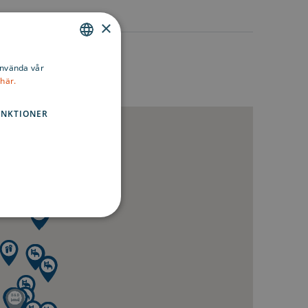
×
ENGLISH
använda vår
här.
SWEDISH
FINNISH
UNKTIONER
sen kan inte användas