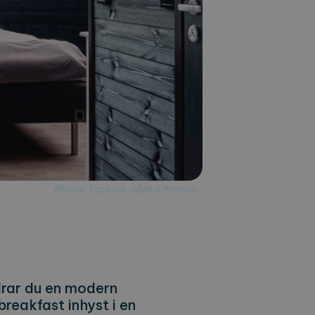
Photo: Tackork Gård & Marina
edrar du en modern
reakfast inhyst i en