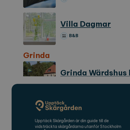
CookieScriptConsent
Co
ex
Villa Dagmar
locale
ex
region
ex
B&B
Grinda
Namn
Lever
_ga
Googl
.expl
Grinda Wärdshus 
Hotell
_ga_2VE62Q7WT9
.expl
Grisslehamn
Hotell Havsbaden
Upptäck Skärgården är din guide till de
vidsträckta skärgårdarna utanför Stockholm