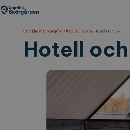
Hoppa
till
huvudinnehåll
Stockholms Skärgård
/
Äta, Bo, Göra
/
Hotell Och Spa
Hotell och