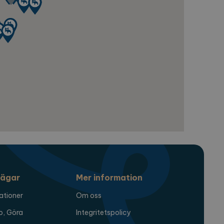
en för att komma ihåg
digt att Cookie-Script.com
nalytics - vilket är en
t. Denna cookie används
t slumpmässigt genererat
örfrågan på en webbplats
mpanjdata för
a sessionstillståndet.
ägar
Mer information
ationer
Om oss
o, Göra
Integritetspolicy