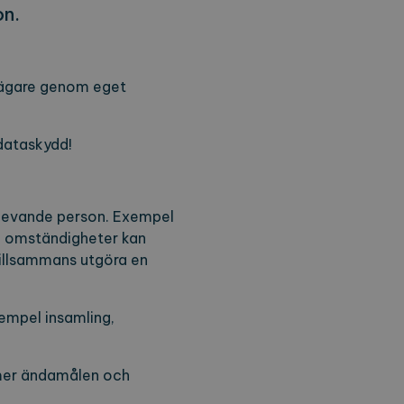
on.
s ägare genom eget
 dataskydd!
sk levande person. Exempel
a omständigheter kan
tillsammans utgöra en
xempel insamling,
mer ändamålen och