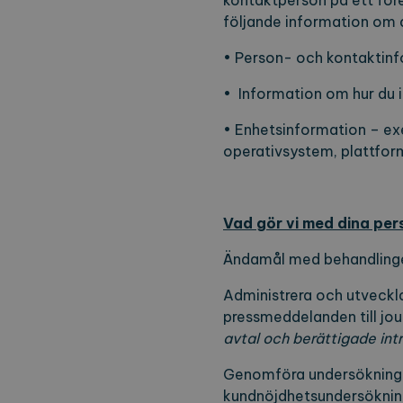
kontaktperson på ett för
följande information om d
• Person- och kontaktinf
• Information om hur du 
• Enhetsinformation – exe
operativsystem, plattfor
Vad gör vi med dina pe
Ändamål med behandling
Administrera och utveckla
pressmeddelanden till jou
avtal och berättigade int
Genomföra undersökningar
kundnöjdhetsundersöknin