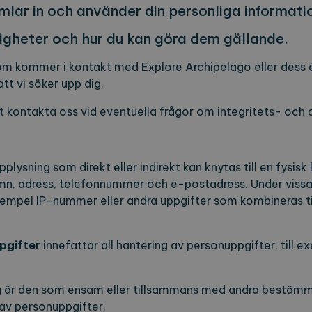
samlar in och använder din personliga informati
tigheter och hur du kan göra dem gällande.
ig som kommer i kontakt med Explore Archipelago eller des
t vi söker upp dig.
t kontakta oss vid eventuella frågor om integritets- och
pplysning som direkt eller indirekt kan knytas till en fysi
mn, adress, telefonnummer och e-postadress. Under viss
exempel IP-nummer eller andra uppgifter som kombineras 
pgifter
innefattar all hantering av personuppgifter, till e
g
är den som ensam eller tillsammans med andra bestäm
av personuppgifter.