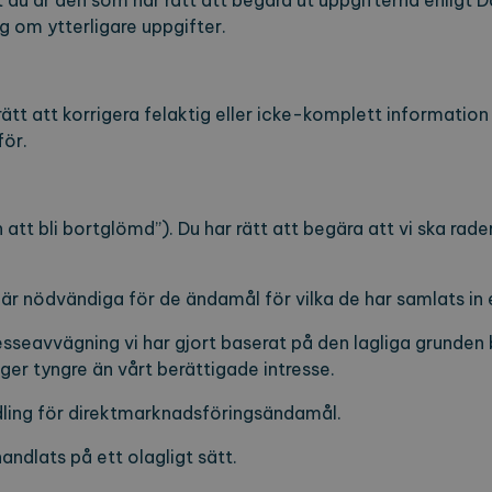
ust du är den som har rätt att begära ut uppgifterna enligt
g om ytterligare uppgifter.
 rätt att korrigera felaktig eller icke-komplett informati
ör.
 att bli bortglömd”). Du har rätt att begära att vi ska rad
 är nödvändiga för de ändamål för vilka de har samlats in 
esseavvägning vi har gjort baserat på den lagliga grunden 
äger tyngre än vårt berättigade intresse.
ling för direktmarknadsföringsändamål.
andlats på ett olagligt sätt.