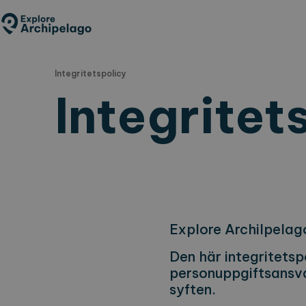
Hoppa
till
huvudinnehåll
Integritetspolicy
Integritet
Explore Archilpelag
Den här integritetsp
personuppgiftsansva
syften.