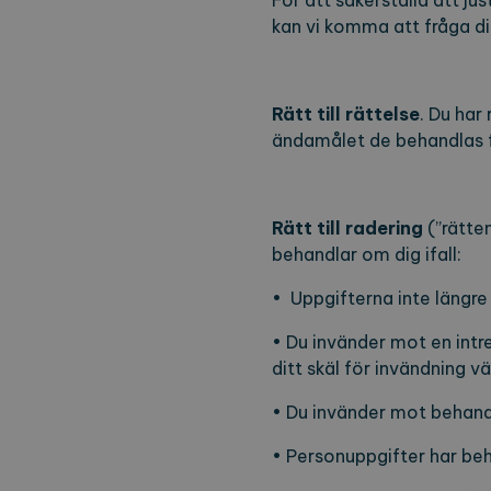
För att säkerställa att j
kan vi komma att fråga di
Rätt till rättelse
. Du har
ändamålet de behandlas f
Rätt till radering
(”rätten
behandlar om dig ifall:
• Uppgifterna inte längre
• Du invänder mot en intr
ditt skäl för invändning v
• Du invänder mot behand
• Personuppgifter har beh