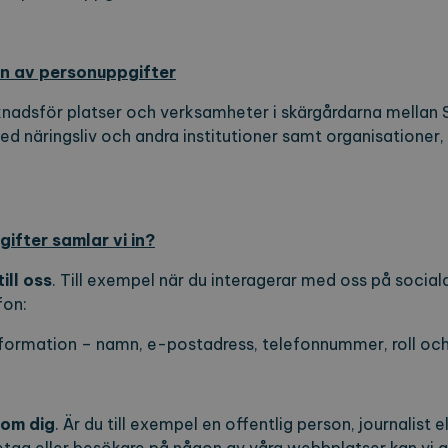
n av personuppgifter
nadsför platser och verksamheter i skärgårdarna mellan
ed näringsliv och andra institutioner samt organisatione
ifter samlar vi in?
ill oss
. Till exempel när du interagerar med oss på social
fon:
ormation – namn, e-postadress, telefonnummer, roll och
 om dig
. Är du till exempel en offentlig person, journalist 