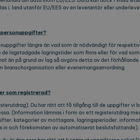
tt behandla din data inom EU/EES. Data kan dock i vissa si
antör / Domän
Utgång
Beskrivning
las i, land utanför EU/EES av en leverantör eller underleve
1 år 1
Detta cookie-namn är associerat med Google Universal A
e LLC
månad
viktig uppdatering av Googles mer vanliga analystjäns
orearchipelago.com
för att särskilja unika användare genom att tilldela et
nummer som klientidentifierare. Den ingår i varje sidf
och används för att beräkna besökar-, session- och ka
a personuppgifter?
webbplatsanalysrapporterna.
sonuppgifter längre än vad som är nödvändigt för respekti
orearchipelago.com
1 år 1
Denna cookie används av Google Analytics för att bevar
månad
a de lagstadgade lagringstider som finns eller för vad som
at än på grund av lag så avgörs detta av det förhållande vi 
om branschorganisation eller evenemangsamordning.
ter som registrerad?
gisterutdrag). Du har rätt att få tillgång till de uppgifter v
essa. (Information lämnas i form av ett registerutdrag m
fter, kategorier av mottagare, lagringsperioder, informa
s in och förekomsten av automatiserat beslutsfattande).