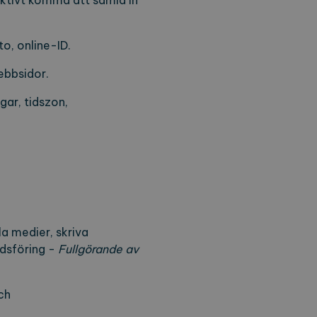
aktivt komma att samla in
o, online-ID.
ebbsidor.
gar, tidszon,
a medier, skriva
dsföring -
Fullgörande av
ch