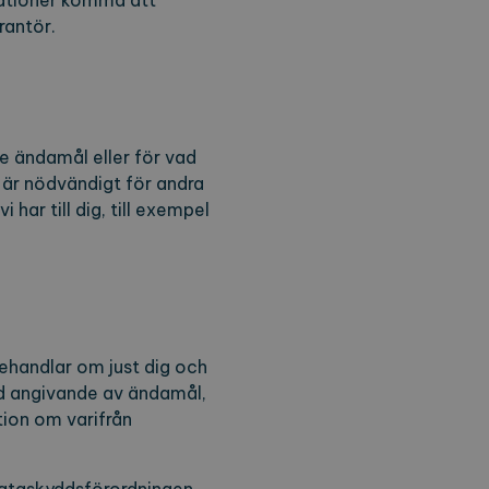
tuationer komma att
rantör.
nalytics - vilket är en
t. Denna cookie används
t slumpmässigt genererat
örfrågan på en webbplats
mpanjdata för
ve ändamål eller för vad
a sessionstillståndet.
 är nödvändigt för andra
har till dig, till exempel
i behandlar om just dig och
ed angivande av ändamål,
tion om varifrån