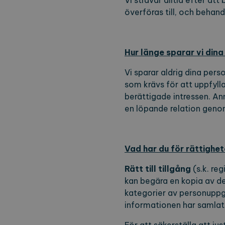
Vi strävar alltid efter a
Namn
Lever
överföras till, och behand
_ga
Googl
.expl
Hur länge sparar vi din
Vi sparar aldrig dina per
_ga_2VE62Q7WT9
.expl
som krävs för att uppfyll
berättigade intressen. Ann
en löpande relation gen
Vad har du för rättighe
Rätt till tillgång
(s.k. re
kan begära en kopia av d
kategorier av personuppgi
informationen har samlat