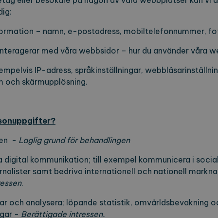
etag eller besökare på någon av våra webbplatser kan vi 
ig:
ormation – namn, e-postadress, mobiltelefonnummer, fot
interagerar med våra webbsidor – hur du använder våra w
mpelvis IP-adress, språkinställningar, webbläsarinställnin
m och skärmupplösning.
rsonuppgifter?
en -
Laglig grund för behandlingen
 digital kommunikation; till exempel kommunicera i social
rnalister samt bedriva internationell och nationell markna
ressen
.
 och analysera; löpande statistik, omvärldsbevakning o
gar -
Berättigade intressen.