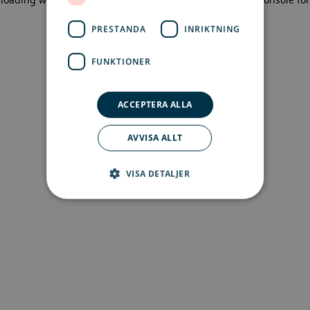
more information)
.
PRESTANDA
INRIKTNING
FUNKTIONER
ACCEPTERA ALLA
AVVISA ALLT
VISA DETALJER
Strikt nödvändigt
Prestanda
Inriktning
Funktioner
Strikt nödvändiga kakor tillåter
kärnwebbplatsfunktioner som
användarinloggning och kontohantering.
Webbplatsen kan inte användas ordentligt utan