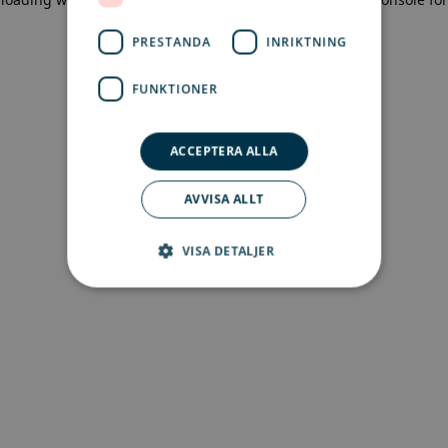
more information)
.
PRESTANDA
INRIKTNING
FUNKTIONER
ACCEPTERA ALLA
AVVISA ALLT
VISA DETALJER
Strikt nödvändigt
Prestanda
Inriktning
Funktioner
Strikt nödvändiga kakor tillåter
kärnwebbplatsfunktioner som
användarinloggning och kontohantering.
Webbplatsen kan inte användas ordentligt utan