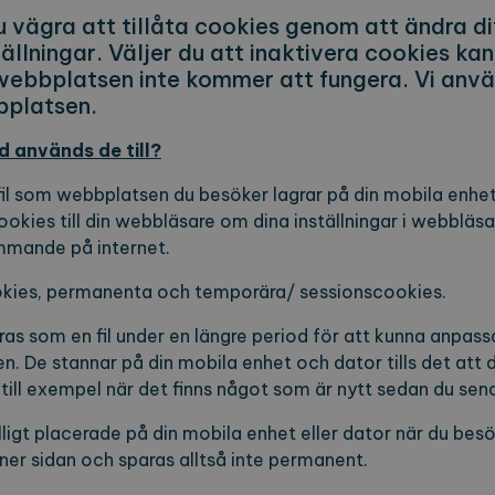
 vägra att tillåta cookies genom att ändra dit
ällningar. Väljer du att inaktivera cookies kan
 webbplatsen inte kommer att fungera. Vi anvä
bplatsen.
d används de till?
fil som webbplatsen du besöker lagrar på din mobila enhet 
okies till din webbläsare om dina inställningar i webbläsar
mmande på internet.
ookies, permanenta och temporära/ sessionscookies.
ras som en fil under en längre period för att kunna anpas
n. De stannar på din mobila enhet och dator tills det att d
till exempel när det finns något som är nytt sedan du se
älligt placerade på din mobila enhet eller dator när du be
 ner sidan och sparas alltså inte permanent.