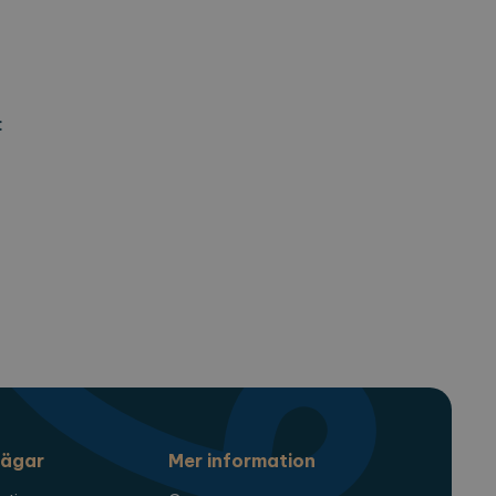
:
ägar
Mer information