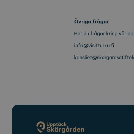
Övriga frågor
Har du frågor kring vår c
info@visitturku.fi
kansliet@skargardsstiftel