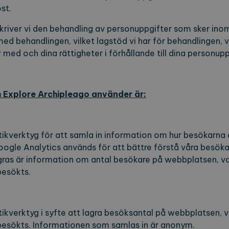
st.
verantör / Domän
Utgång
Beskrivning
1
Denna cookie används av Cookie-Script.com-tjänst
okieScript
river vi den behandling av personuppgifter som sker ino
månad
preferenserna för besökarens cookie. Det är nödvän
plorearchipelago.com
 behandlingen, vilket lagstöd vi har för behandlingen, v
cookiebanner fungerar korrekt.
med och dina rättigheter i förhållande till dina personupp
plorearchipelago.com
Session
Spara valt språk
plorearchipelago.com
Session
Spara vald region
 Explore Archipleago använder är:
antör / Domän
Utgång
Beskrivning
1 år 1
Detta cookie-namn är associerat med Google Universal A
e LLC
månad
viktig uppdatering av Googles mer vanliga analystjäns
orearchipelago.com
kverktyg för att samla in information om hur besökarna
för att särskilja unika användare genom att tilldela et
nummer som klientidentifierare. Den ingår i varje sidf
oogle Analytics används för att bättre förstå våra besök
och används för att beräkna besökar-, session- och ka
gras är information om antal besökare på webbplatsen, 
webbplatsanalysrapporterna.
 besökts.
orearchipelago.com
1 år 1
Denna cookie används av Google Analytics för att bevar
månad
kverktyg i syfte att lagra besöksantal på webbplatsen,
 besökts. Informationen som samlas in är anonym.