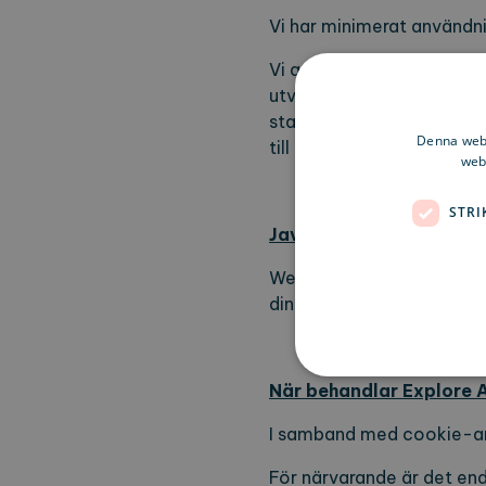
Vi har minimerat användn
Vi använder tredjepartcoo
utvärdera användarbeteen
statistik på webbplatsen
Denna webb
till tredje land. Sådan ö
webb
STRI
Javascript
Webbplatsen använder Java
din webbläsare så kommer
När behandlar Explore 
I samband med cookie-an
Strikt nödvändiga kakor ti
För närvarande är det end
ordentligt utan strikt nödvä