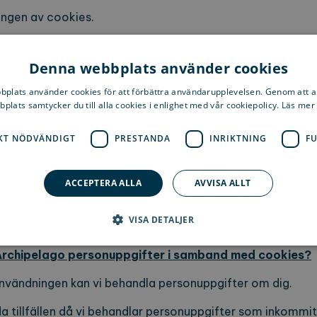
ingen av cookies.
kies i form av exempelvis Google Analytics som är ett st
den. Det gör vi för att ha möjlighet att optimera använd
Denna webbplats använder cookies
. Cookiebehandling genom tredjeparter kan medföra över
plats använder cookies för att förbättra användarupplevelsen. Genom att 
verföring skyddas av lämpliga skyddsåtgärder enligt GDPR.
plats samtycker du till alla cookies i enlighet med vår cookiepolicy. Läs mer
KT NÖDVÄNDIGT
PRESTANDA
INRIKTNING
F
script för att göra din upplevelse så bra som möjligt. Ut
ACCEPTERA ALLA
AVVISA ALLT
 delar på webbplatsen inte att fungera bra.
VISA DETALJER
Archipelago personuppgifter i samband med cookies?
Strikt nödvändigt
Prestanda
Inriktning
Funktioner
vändningen kan vi behandla personuppgifter om dig.
llåter kärnwebbplatsfunktioner som användarinloggning och kontohantering. Webbplat
a tillfällen då vi behandlar personuppgifter som inkommi
ndiga cookies.