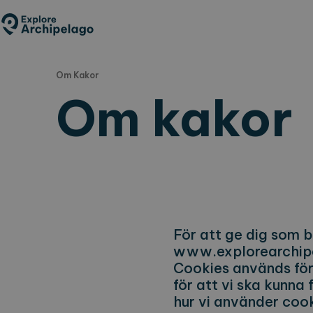
Hoppa
till
huvudinnehåll
Om Kakor
Om kakor
För att ge dig som 
www.explorearchipe
Cookies används för 
för att vi ska kunna
hur vi använder cook