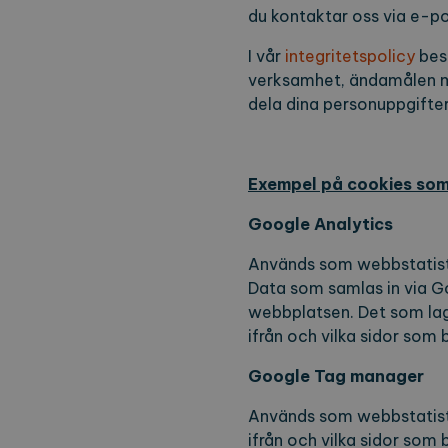
du kontaktar oss via e-po
Namn
Le
CookieScriptConsent
Co
I vår
integritetspolicy
besk
ex
verksamhet, ändamålen med
dela dina personuppgifter 
locale
ex
region
ex
Exempel på cookies som
Namn
Lever
Google Analytics
_ga
Googl
.expl
Används som webbstatisti
Data som samlas in via G
webbplatsen. Det som la
ifrån och vilka sidor som
_ga_2VE62Q7WT9
.expl
Google Tag manager
Används som webbstatisti
ifrån och vilka sidor som