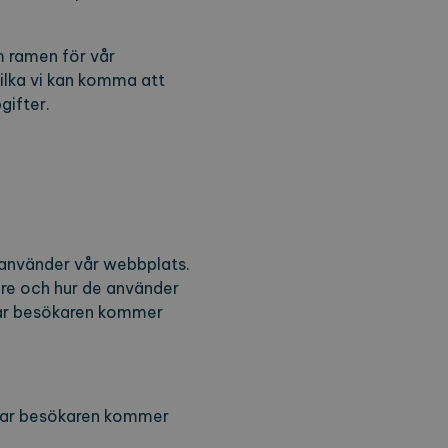
en för att komma ihåg
m ramen för vår
digt att Cookie-Script.com
ilka vi kan komma att
gifter.
nalytics - vilket är en
t. Denna cookie används
 använder vår webbplats.
t slumpmässigt genererat
örfrågan på en webbplats
are och hur de använder
mpanjdata för
var besökaren kommer
a sessionstillståndet.
 var besökaren kommer