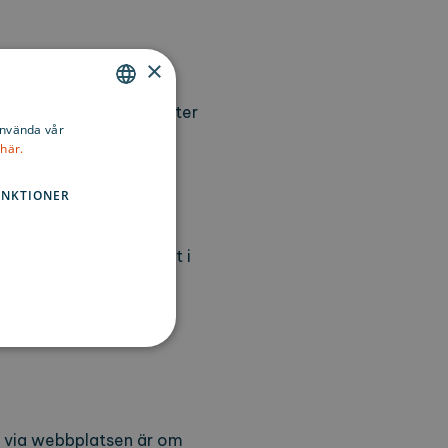
atistikverktyg för att
×
arupplevelsen och föra
föring av personuppgifter
ENGLISH
använda vår
här.
SWEDISH
FINNISH
UNKTIONER
an Javascript aktiverat i
sen kan inte användas
t via webbplatsen är om