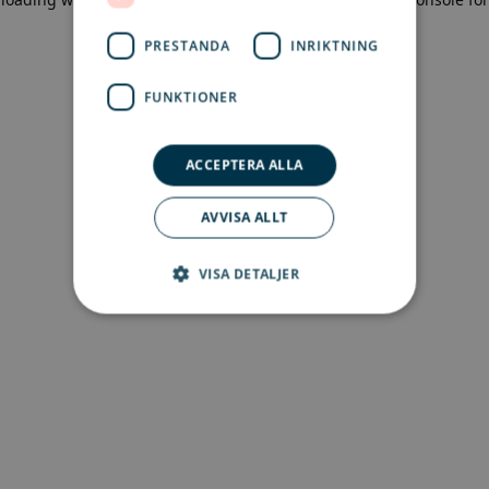
more information)
.
PRESTANDA
INRIKTNING
FUNKTIONER
ACCEPTERA ALLA
AVVISA ALLT
VISA DETALJER
Strikt nödvändigt
Prestanda
Inriktning
Funktioner
Strikt nödvändiga kakor tillåter
kärnwebbplatsfunktioner som
användarinloggning och kontohantering.
Webbplatsen kan inte användas ordentligt utan