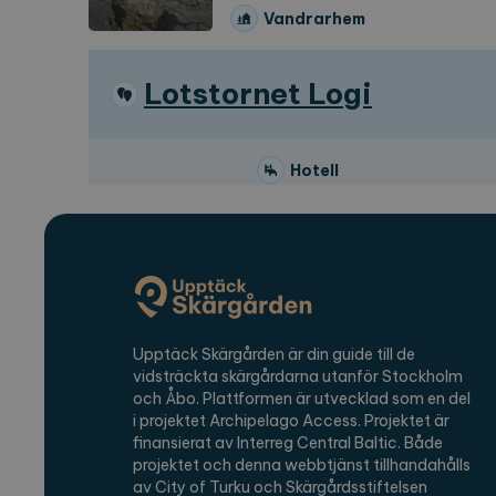
Vandrarhem
_ga_2VE62Q7WT9
.expl
Lotstornet Logi
Hotell
Restaurang
Saltboden Kök & P
Restaurang
Upptäck Skärgården är din guide till de
vidsträckta skärgårdarna utanför Stockholm
och Åbo. Plattformen är utvecklad som en del
Stockholm Archip
i projektet Archipelago Access. Projektet är
finansierat av Interreg Central Baltic. Både
Trail - etapp Lan
projektet och denna webbtjänst tillhandahålls
av City of Turku och Skärgårdsstiftelsen