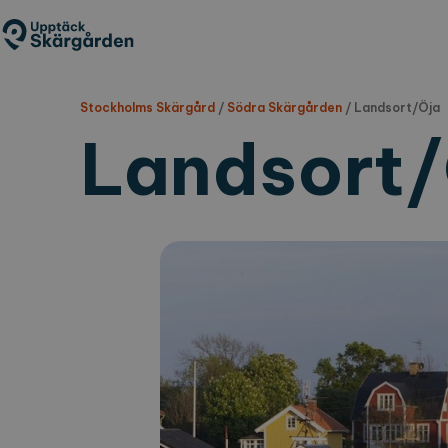
Hoppa
till
huvudinnehåll
Stockholms Skärgård
/
Södra Skärgården
/
Landsort/Öja
Landsort/