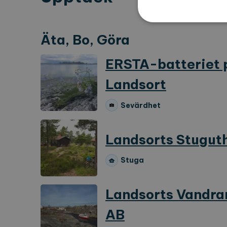
bryggor.
Äta, Bo, Göra
ERSTA-batteriet 
Strikt nödvändiga kakor ti
ordentligt utan strikt nödvä
Landsort
Namn
Le
CookieScriptConsent
Co
Sevärdhet
ex
locale
ex
Landsorts Stugut
region
ex
Stuga
Namn
Lever
Landsorts Vandr
_ga
Googl
.expl
AB