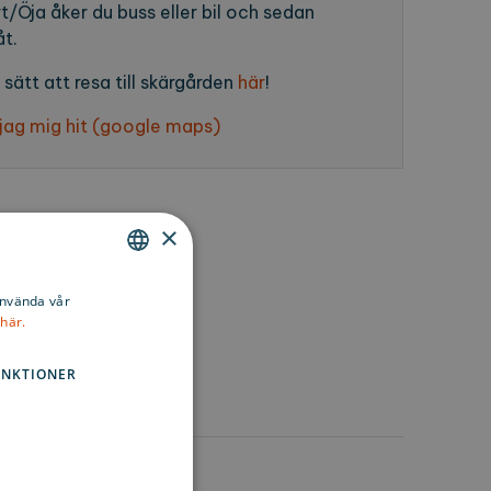
rt/Öja åker du buss eller bil och sedan
åt.
 sätt att resa till skärgården
här
!
 jag mig hit (google maps)
×
ENGLISH
använda vår
här.
SWEDISH
FINNISH
UNKTIONER