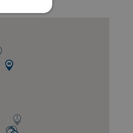
sen kan inte användas
en för att komma ihåg
digt att Cookie-Script.com
nalytics - vilket är en
t. Denna cookie används
t slumpmässigt genererat
örfrågan på en webbplats
mpanjdata för