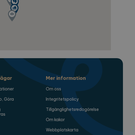
a sessionstillståndet.
ägar
Mer information
ationer
Om oss
o, Göra
Integritetspolicy
g
Tillgänglighetsredogörelse
ras
Om kakor
Webbplatskarta