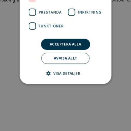
more information)
.
PRESTANDA
INRIKTNING
FUNKTIONER
ACCEPTERA ALLA
AVVISA ALLT
VISA DETALJER
Strikt nödvändigt
Prestanda
Inriktning
Funktioner
Strikt nödvändiga kakor tillåter
kärnwebbplatsfunktioner som
användarinloggning och kontohantering.
Webbplatsen kan inte användas ordentligt utan