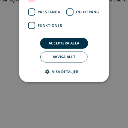
more information)
.
PRESTANDA
INRIKTNING
FUNKTIONER
ACCEPTERA ALLA
AVVISA ALLT
VISA DETALJER
Strikt nödvändigt
Prestanda
Inriktning
Funktioner
Strikt nödvändiga kakor tillåter
kärnwebbplatsfunktioner som
användarinloggning och kontohantering.
Webbplatsen kan inte användas ordentligt utan