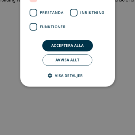
more information)
.
PRESTANDA
INRIKTNING
FUNKTIONER
ACCEPTERA ALLA
AVVISA ALLT
VISA DETALJER
Strikt nödvändigt
Prestanda
Inriktning
Funktioner
Strikt nödvändiga kakor tillåter
kärnwebbplatsfunktioner som
användarinloggning och kontohantering.
Webbplatsen kan inte användas ordentligt utan