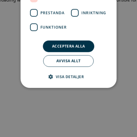
more information)
.
PRESTANDA
INRIKTNING
FUNKTIONER
ACCEPTERA ALLA
AVVISA ALLT
VISA DETALJER
Strikt nödvändigt
Prestanda
Inriktning
Funktioner
Strikt nödvändiga kakor tillåter
kärnwebbplatsfunktioner som
användarinloggning och kontohantering.
Webbplatsen kan inte användas ordentligt utan