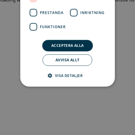
more information)
.
PRESTANDA
INRIKTNING
FUNKTIONER
ACCEPTERA ALLA
AVVISA ALLT
VISA DETALJER
Strikt nödvändigt
Prestanda
Inriktning
Funktioner
Strikt nödvändiga kakor tillåter
kärnwebbplatsfunktioner som
användarinloggning och kontohantering.
Webbplatsen kan inte användas ordentligt utan