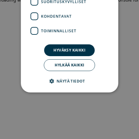
SUORITUSKYVYLLISET
more information)
.
KOHDENTAVAT
TOIMINNALLISET
HYVÄKSY KAIKKI
HYLKÄÄ KAIKKI
NÄYTÄ TIEDOT
Ehdottomasti välttämättömät
Suorituskyvylliset
Kohdentavat
Toiminnalliset
Ehdottomasti välttämättömät evästeet
mahdollistavat verkkosivuston perustoiminnot,