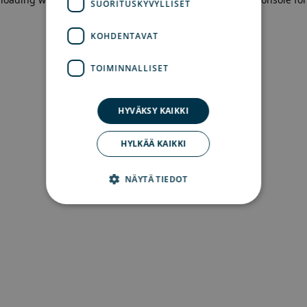
SUORITUSKYVYLLISET
more information)
.
KOHDENTAVAT
TOIMINNALLISET
HYVÄKSY KAIKKI
HYLKÄÄ KAIKKI
NÄYTÄ TIEDOT
Ehdottomasti välttämättömät
Suorituskyvylliset
Kohdentavat
Toiminnalliset
Ehdottomasti välttämättömät evästeet
mahdollistavat verkkosivuston perustoiminnot,