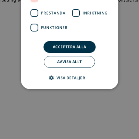
more information)
.
PRESTANDA
INRIKTNING
FUNKTIONER
ACCEPTERA ALLA
AVVISA ALLT
VISA DETALJER
Strikt nödvändigt
Prestanda
Inriktning
Funktioner
Strikt nödvändiga kakor tillåter
kärnwebbplatsfunktioner som
användarinloggning och kontohantering.
Webbplatsen kan inte användas ordentligt utan