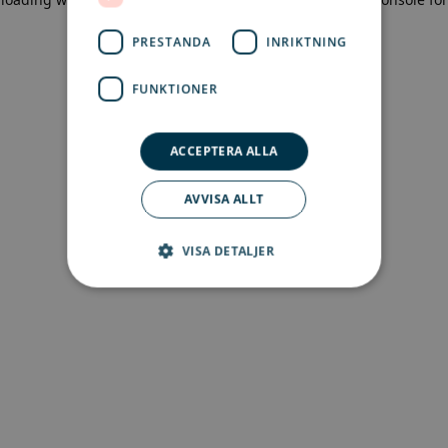
more information)
.
PRESTANDA
INRIKTNING
FUNKTIONER
ACCEPTERA ALLA
AVVISA ALLT
VISA DETALJER
Strikt nödvändigt
Prestanda
Inriktning
Funktioner
Strikt nödvändiga kakor tillåter
kärnwebbplatsfunktioner som
användarinloggning och kontohantering.
Webbplatsen kan inte användas ordentligt utan