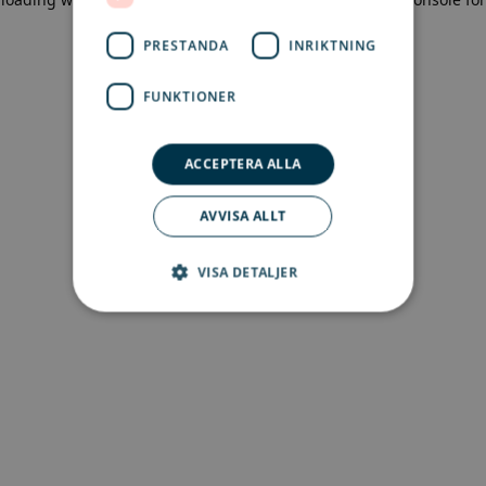
more information)
.
PRESTANDA
INRIKTNING
FUNKTIONER
ACCEPTERA ALLA
AVVISA ALLT
VISA DETALJER
Strikt nödvändigt
Prestanda
Inriktning
Funktioner
Strikt nödvändiga kakor tillåter
kärnwebbplatsfunktioner som
användarinloggning och kontohantering.
Webbplatsen kan inte användas ordentligt utan