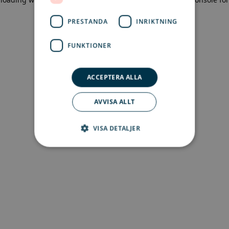
more information)
.
PRESTANDA
INRIKTNING
FUNKTIONER
ACCEPTERA ALLA
AVVISA ALLT
VISA DETALJER
Strikt nödvändigt
Prestanda
Inriktning
Funktioner
Strikt nödvändiga kakor tillåter
kärnwebbplatsfunktioner som
användarinloggning och kontohantering.
Webbplatsen kan inte användas ordentligt utan