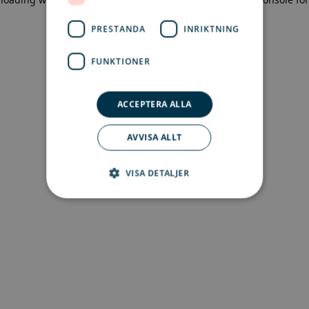
more information)
.
PRESTANDA
INRIKTNING
FUNKTIONER
ACCEPTERA ALLA
AVVISA ALLT
VISA DETALJER
Strikt nödvändigt
Prestanda
Inriktning
Funktioner
Strikt nödvändiga kakor tillåter
kärnwebbplatsfunktioner som
användarinloggning och kontohantering.
Webbplatsen kan inte användas ordentligt utan