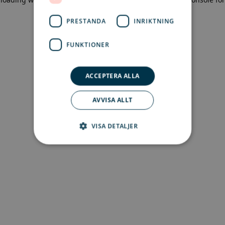
more information)
.
PRESTANDA
INRIKTNING
FUNKTIONER
ACCEPTERA ALLA
AVVISA ALLT
VISA DETALJER
Strikt nödvändigt
Prestanda
Inriktning
Funktioner
Strikt nödvändiga kakor tillåter
kärnwebbplatsfunktioner som
användarinloggning och kontohantering.
Webbplatsen kan inte användas ordentligt utan