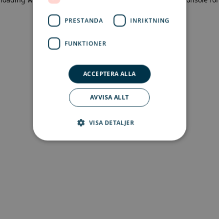
more information)
.
PRESTANDA
INRIKTNING
FUNKTIONER
ACCEPTERA ALLA
AVVISA ALLT
VISA DETALJER
Strikt nödvändigt
Prestanda
Inriktning
Funktioner
Strikt nödvändiga kakor tillåter
kärnwebbplatsfunktioner som
användarinloggning och kontohantering.
Webbplatsen kan inte användas ordentligt utan