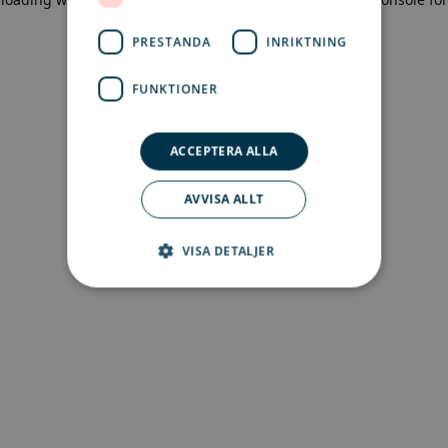
more information)
.
PRESTANDA
INRIKTNING
FUNKTIONER
ACCEPTERA ALLA
AVVISA ALLT
VISA DETALJER
Strikt nödvändigt
Prestanda
Inriktning
Funktioner
Strikt nödvändiga kakor tillåter
kärnwebbplatsfunktioner som
användarinloggning och kontohantering.
Webbplatsen kan inte användas ordentligt utan