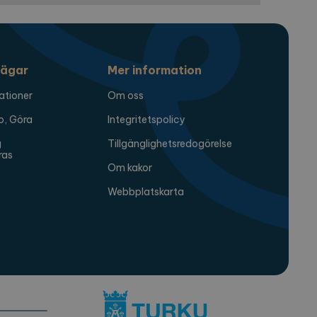
ägar
Mer information
ationer
Om oss
o, Göra
Integritetspolicy
g
Tillgänglighetsredogörelse
ras
Om kakor
Webbplatskarta