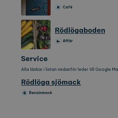
Café
Strikt nödvändiga kakor ti
ordentligt utan strikt nödvä
Namn
Le
Rödlögaboden
CookieScriptConsent
Co
ex
Affär
locale
ex
region
ex
Service
Alla länkar i listan nedanför leder till Google M
Namn
Lever
Rödlöga sjömack
_ga
Googl
.expl
Bensinmack
_ga_2VE62Q7WT9
.expl