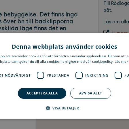
Till Rödlög
båt.
e bebyggelse. Det finns inga
s över ön till badklipporna
Läs om alla
skilda läge finns det en
Hur tar
trevligt kafé. Gammelstugan
ns historia.
Denna webbplats använder cookies
plats använder cookies för att förbättra användarupplevelsen. Genom att 
plats samtycker du till alla cookies i enlighet med vår cookiepolicy. Läs mer
an innan du reser? Gå in på Google
nen (figuren) till platsen för att
KT NÖDVÄNDIGT
PRESTANDA
INRIKTNING
F
sleder, skogsstigar, klippor och
ACCEPTERA ALLA
AVVISA ALLT
VISA DETALJER