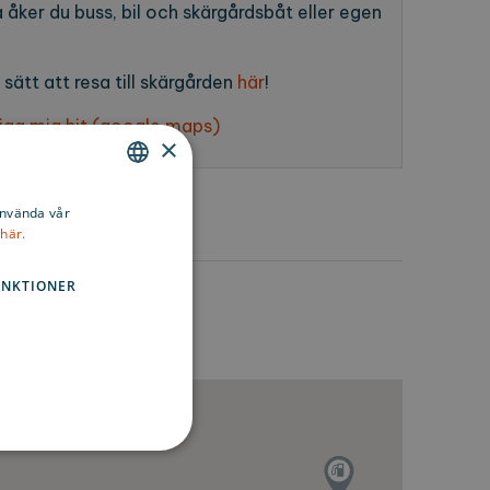
a åker du buss, bil och skärgårdsbåt eller egen
 sätt att resa till skärgården
här
!
 jag mig hit (google maps)
×
ENGLISH
använda vår
här.
SWEDISH
FINNISH
UNKTIONER