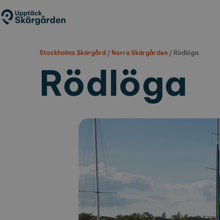
Hoppa
till
huvudinnehåll
Stockholms Skärgård
/
Norra Skärgården
/
Rödlöga
Rödlöga