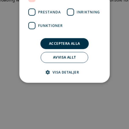
more information)
.
PRESTANDA
INRIKTNING
FUNKTIONER
ACCEPTERA ALLA
AVVISA ALLT
VISA DETALJER
Strikt nödvändigt
Prestanda
Inriktning
Funktioner
Strikt nödvändiga kakor tillåter
kärnwebbplatsfunktioner som
användarinloggning och kontohantering.
Webbplatsen kan inte användas ordentligt utan