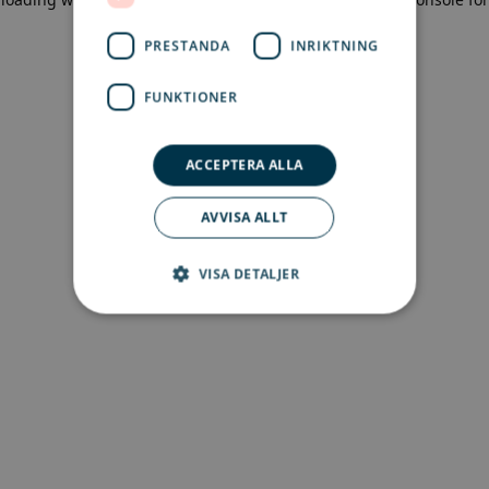
more information)
.
PRESTANDA
INRIKTNING
FUNKTIONER
ACCEPTERA ALLA
AVVISA ALLT
VISA DETALJER
Strikt nödvändigt
Prestanda
Inriktning
Funktioner
Strikt nödvändiga kakor tillåter
kärnwebbplatsfunktioner som
användarinloggning och kontohantering.
Webbplatsen kan inte användas ordentligt utan