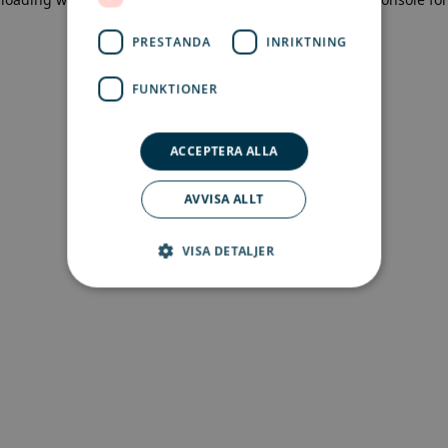
more information)
.
PRESTANDA
INRIKTNING
FUNKTIONER
ACCEPTERA ALLA
AVVISA ALLT
VISA DETALJER
Strikt nödvändigt
Prestanda
Inriktning
Funktioner
Strikt nödvändiga kakor tillåter
kärnwebbplatsfunktioner som
användarinloggning och kontohantering.
Webbplatsen kan inte användas ordentligt utan