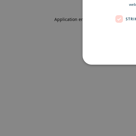
webb
STRI
Application error: a client-side excepti
Strikt nödvändiga kakor ti
ordentligt utan strikt nödvä
Namn
Le
CookieScriptConsent
Co
ex
locale
ex