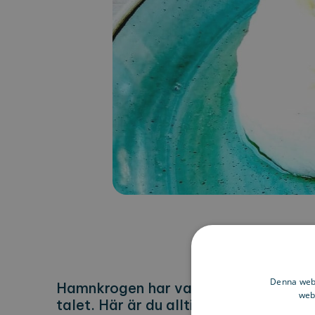
Denna webb
Hamnkrogen har varit vaxolmarnas k
webb
talet. Här är du alltid välkommen för