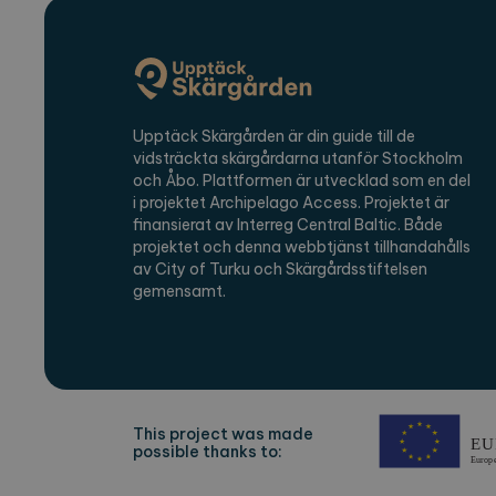
Namn
Lever
_ga
Googl
.expl
Upptäck Skärgården är din guide till de
vidsträckta skärgårdarna utanför Stockholm
och Åbo. Plattformen är utvecklad som en del
_ga_2VE62Q7WT9
.expl
i projektet Archipelago Access. Projektet är
finansierat av Interreg Central Baltic. Både
projektet och denna webbtjänst tillhandahålls
av City of Turku och Skärgårdsstiftelsen
gemensamt.
This project was made
possible thanks to: