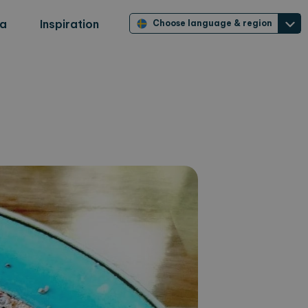
ra
Inspiration
Choose language & region