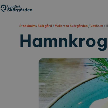
Hoppa
till
huvudinnehåll
Stockholms Skärgård
/
Mellersta Skärgården
/
Vaxholm
/
H
Hamnkrog