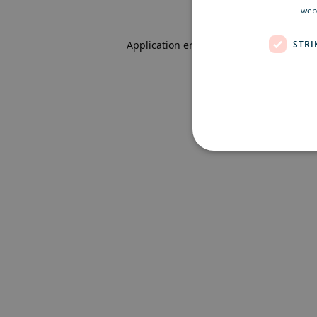
webb
STRI
Application error: a client-side excepti
Strikt nödvändiga kakor ti
ordentligt utan strikt nödvä
Namn
Le
CookieScriptConsent
Co
ex
locale
ex