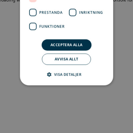
more information)
.
PRESTANDA
INRIKTNING
FUNKTIONER
ACCEPTERA ALLA
AVVISA ALLT
VISA DETALJER
Strikt nödvändigt
Prestanda
Inriktning
Funktioner
Strikt nödvändiga kakor tillåter
kärnwebbplatsfunktioner som
användarinloggning och kontohantering.
Webbplatsen kan inte användas ordentligt utan