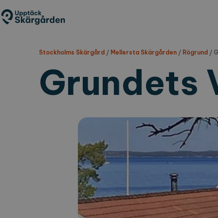
Hoppa
till
huvudinnehåll
Stockholms Skärgård
/
Mellersta Skärgården
/
Rögrund
/
G
Grundets