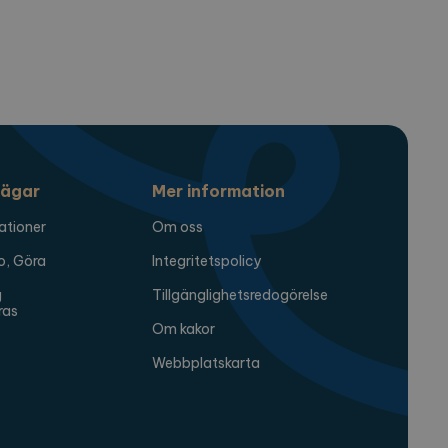
nalytics - vilket är en
t. Denna cookie används
t slumpmässigt genererat
örfrågan på en webbplats
mpanjdata för
ägar
Mer information
ationer
Om oss
a sessionstillståndet.
o, Göra
Integritetspolicy
g
Tillgänglighetsredogörelse
ras
Om kakor
Webbplatskarta