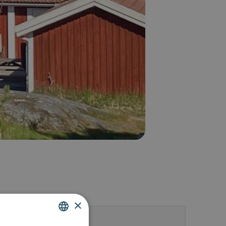
×
 oss