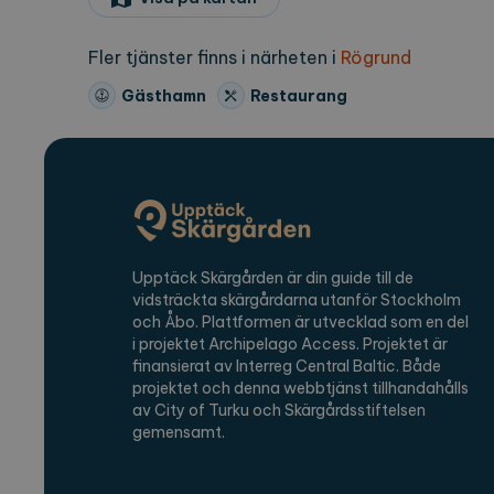
region
ex
Fler tjänster finns i närheten i
Rögrund
Gästhamn
Restaurang
Namn
Lever
_ga
Googl
.expl
_ga_2VE62Q7WT9
.expl
Upptäck Skärgården är din guide till de
vidsträckta skärgårdarna utanför Stockholm
och Åbo. Plattformen är utvecklad som en del
i projektet Archipelago Access. Projektet är
finansierat av Interreg Central Baltic. Både
projektet och denna webbtjänst tillhandahålls
av City of Turku och Skärgårdsstiftelsen
gemensamt.