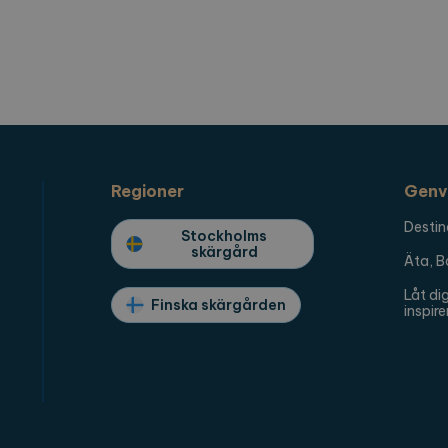
plorearchipelago.com
Session
Spara vald region
antör / Domän
Utgång
Beskrivning
1 år 1
Detta cookie-namn är associerat med Google Universal A
e LLC
månad
viktig uppdatering av Googles mer vanliga analystjäns
orearchipelago.com
för att särskilja unika användare genom att tilldela et
nummer som klientidentifierare. Den ingår i varje sidf
och används för att beräkna besökar-, session- och ka
Regioner
Genv
webbplatsanalysrapporterna.
Destin
orearchipelago.com
1 år 1
Denna cookie används av Google Analytics för att bevar
Stockholms
månad
skärgård
Äta, B
Låt di
Finska skärgården
inspire