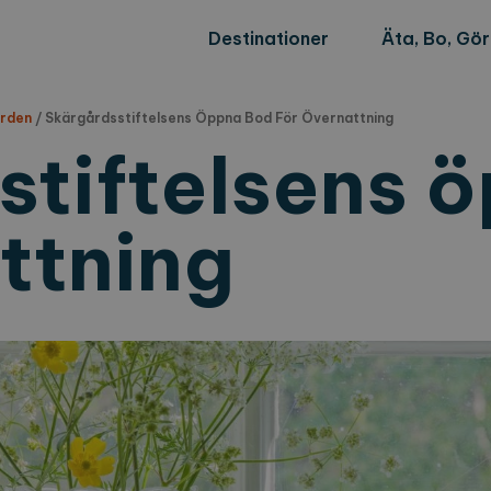
Destinationer
Äta, Bo, Gö
rden
/
Skärgårdsstiftelsens Öppna Bod För Övernattning
stiftelsens 
ttning