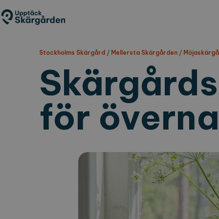
Hoppa
till
huvudinnehåll
Stockholms Skärgård
/
Mellersta Skärgården
/
Möjaskärgå
Skärgårds
för överna