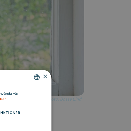
×
ENGLISH
använda vår
här.
Foto: Bosse Lind
SWEDISH
FINNISH
UNKTIONER