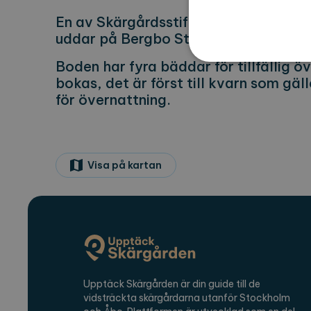
En av Skärgårdsstiftelsens övernattni
uddar på Bergbo Storö.
Boden har fyra bäddar för tillfällig ö
bokas, det är först till kvarn som gäl
för övernattning.
Strikt nödvändiga kakor ti
ordentligt utan strikt nödvä
Namn
Le
Visa på kartan
CookieScriptConsent
Co
ex
locale
ex
region
ex
Namn
Lever
Upptäck Skärgården är din guide till de
vidsträckta skärgårdarna utanför Stockholm
_ga
Googl
.expl