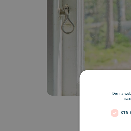
Denna webb
webb
STRI