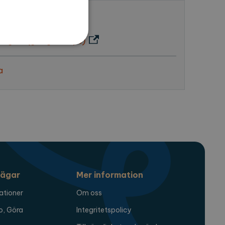
 oss
 mig hit (google maps)
a
sen kan inte användas
en för att komma ihåg
digt att Cookie-Script.com
ägar
Mer information
ationer
Om oss
o, Göra
Integritetspolicy
nalytics - vilket är en
t. Denna cookie används