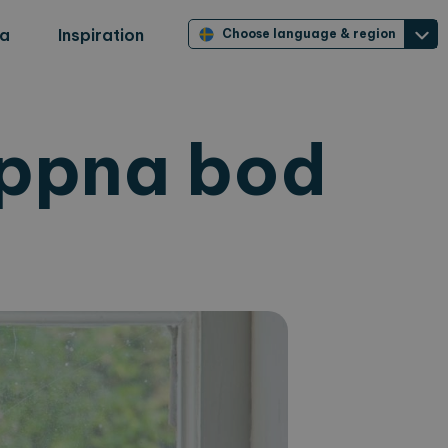
ra
Inspiration
Choose language & region
öppna bod