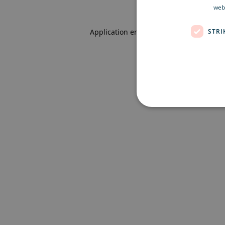
webb
STRI
Application error: a client-side excepti
Strikt nödvändiga kakor ti
ordentligt utan strikt nödvä
Namn
Le
CookieScriptConsent
Co
ex
locale
ex