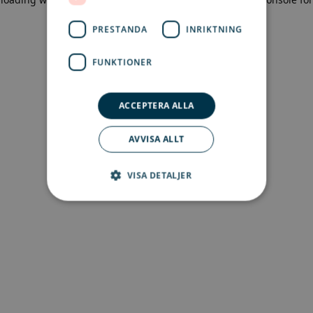
more information)
.
PRESTANDA
INRIKTNING
FUNKTIONER
ACCEPTERA ALLA
AVVISA ALLT
VISA DETALJER
Strikt nödvändigt
Prestanda
Inriktning
Funktioner
Strikt nödvändiga kakor tillåter
kärnwebbplatsfunktioner som
användarinloggning och kontohantering.
Webbplatsen kan inte användas ordentligt utan