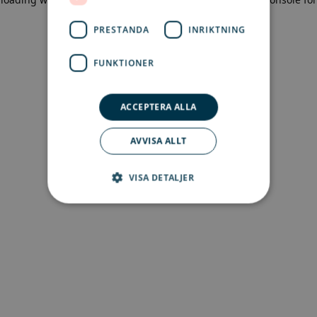
more information)
.
PRESTANDA
INRIKTNING
FUNKTIONER
ACCEPTERA ALLA
AVVISA ALLT
VISA DETALJER
Strikt nödvändigt
Prestanda
Inriktning
Funktioner
Strikt nödvändiga kakor tillåter
kärnwebbplatsfunktioner som
användarinloggning och kontohantering.
Webbplatsen kan inte användas ordentligt utan